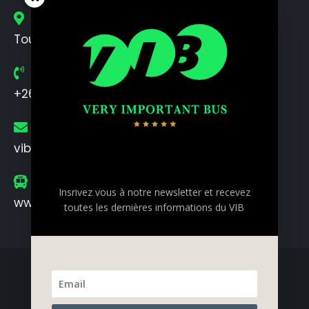
Secteur
Toute l'ile de la Réunion
Gsm
+262 0692 753 613
Mail
vibcct@gmail.com
Newsletter
Web
Insrivez vous à notre newsletter et recevez
www.vib-reunion.com
toutes les dernières informations du VIB
© 2021 VIB Réunion. Tous droits réservés |
Mentions Légales
|
CGV
|
Confidentialité