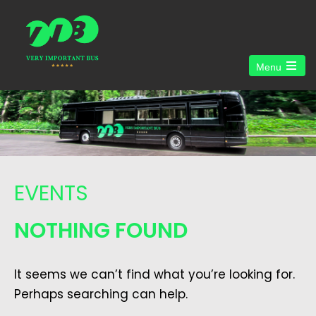
Menu
Open
the
main
menu
EVENTS
NOTHING FOUND
It seems we can’t find what you’re looking for.
Perhaps searching can help.