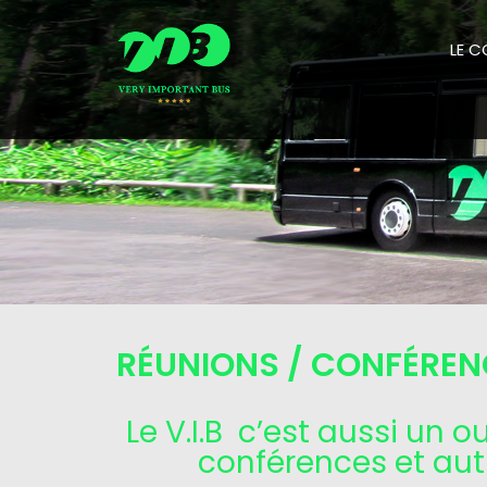
LE 
RÉUNIONS / CONFÉREN
Le V.I.B c’est aussi un o
conférences et aut