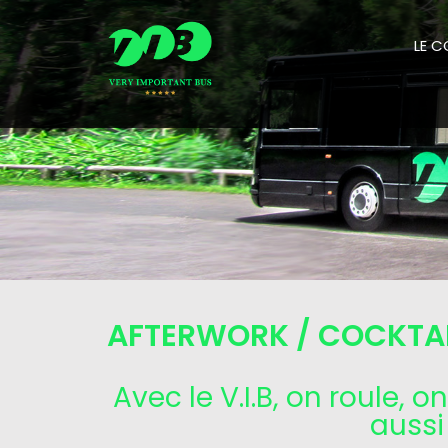
LE 
AFTERWORK / COCKTA
Avec le V.I.B, on roule,
aussi 