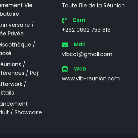
errement Vie
Toute l'ile de la Réunion
ibataire
Gsm
nniversaire /
+262 0692 753 613
rée Privée
Mail
Discothèque /
aoké
vibcct@gmail.com
éunions /
Web
férences / Pdj
www.vib-reunion.com
fterwork /
ktails
Lancement
duit / Showcase