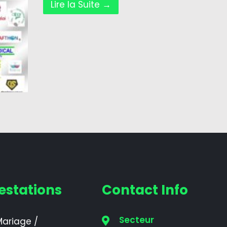
Lire la Suite →
estations
Contact Info
Secteur
ariage /