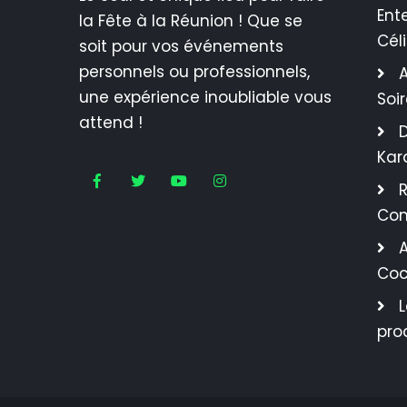
Ent
la Fête à la Réunion ! Que se
Cél
soit pour vos événements
personnels ou professionnels,
A
une expérience inoubliable vous
Soi
attend !
Kar
R
Con
A
Coc
pro