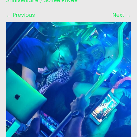
Anniversaire / Soirée Privée
←
Previous
Next
→