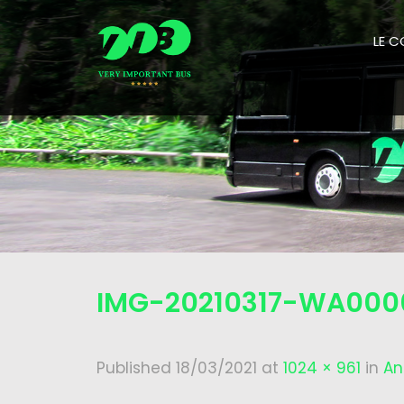
LE 
IMG-20210317-WA000
Published
18/03/2021
at
1024 × 961
in
An