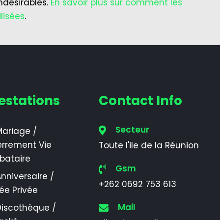
indésirables.
En savoir plus sur comment les
lisées
.
estations
Contact Info
Secteur
ariage /
errement Vie
Toute l'ile de la Réunion
ibataire
Gsm
nniversaire /
+262 0692 753 613
rée Privée
Mail
Discothèque /