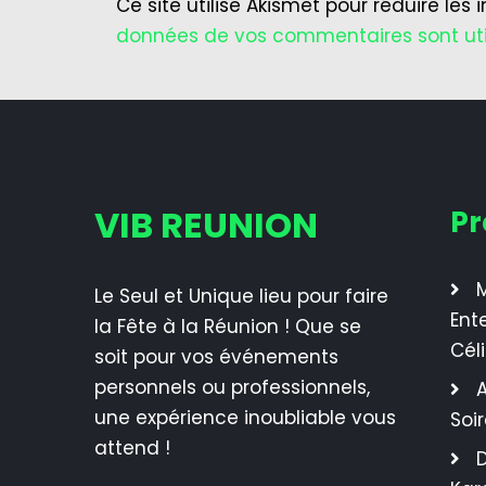
Ce site utilise Akismet pour réduire les 
données de vos commentaires sont uti
VIB REUNION
Pr
M
Le Seul et Unique lieu pour faire
Ent
la Fête à la Réunion ! Que se
Cél
soit pour vos événements
personnels ou professionnels,
A
une expérience inoubliable vous
Soi
attend !