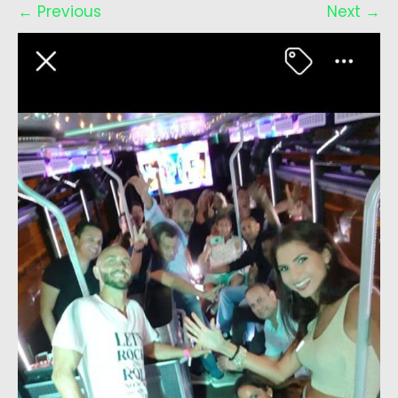
←
Previous
Next
→