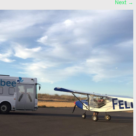
Next
→