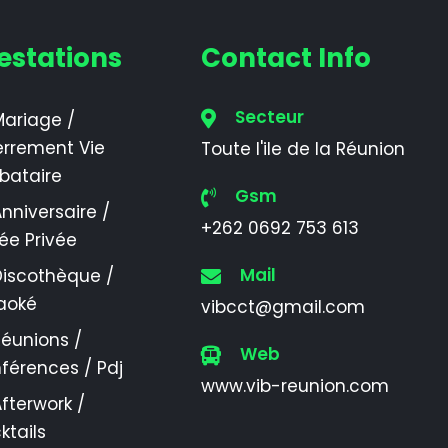
estations
Contact Info
Secteur
ariage /
errement Vie
Toute l'ile de la Réunion
ibataire
Gsm
nniversaire /
+262 0692 753 613
rée Privée
Mail
Discothèque /
aoké
vibcct@gmail.com
éunions /
Web
férences / Pdj
www.vib-reunion.com
fterwork /
ktails