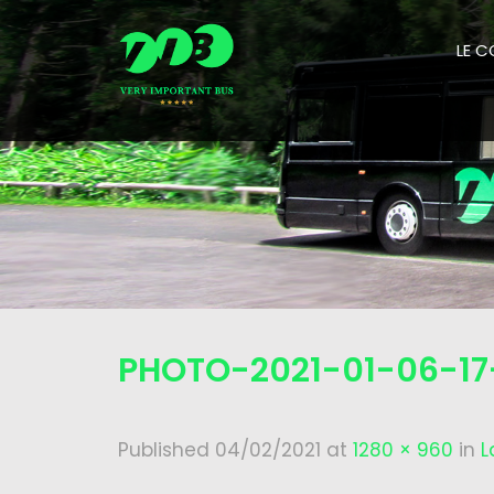
LE 
PHOTO-2021-01-06-17
Published
04/02/2021
at
1280 × 960
in
L