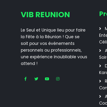
VIB REUNION
Pr
M
Le Seul et Unique lieu pour faire
Ent
la Fête à la Réunion ! Que se
Cél
soit pour vos événements
personnels ou professionnels,
A
une expérience inoubliable vous
Soi
attend !
Kar
R
Con
A
Coc