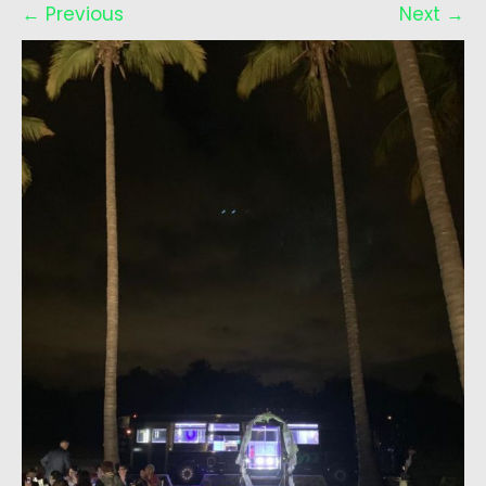
←
Previous
Next
→