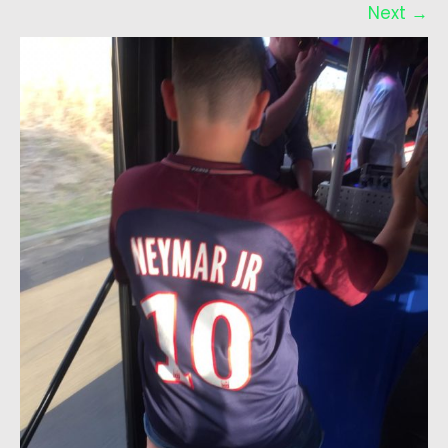
Next
→