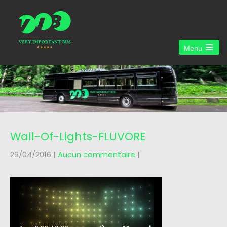
Menu
Open
the
main
menu
Wall-Of-Lights-FLUVORE
26/04/2016
|
Aucun commentaire
|