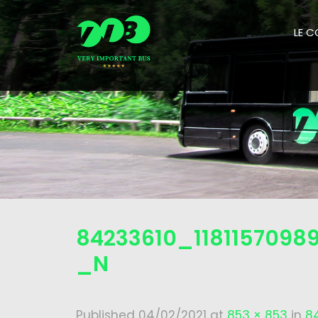
LE 
84233610_1181157098
_N
Published
04/02/2021
at
853 × 853
in
8