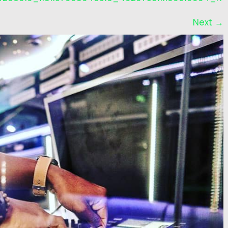
Next
→