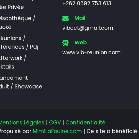
+262 0692 753 613
rée Privée
Mail
Discothèque /
aoké
vibcct@gmail.com
éunions /
Web
férences / Pdj
www.vib-reunion.com
fterwork /
ktails
Lancement
duit / Showcase
Mentions Légales
|
CGV
|
Confidentialité
Propulsé par
MimiLaFouine.com
| Ce site a bénéfici