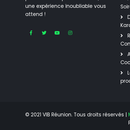
une expérience inoubliable vous
Soi
attend !
Kar
R
Con
A
Coc
pro
© 2021 VIB Réunion. Tous droits réservés |