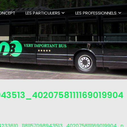
CONCEPT
LES PARTICULIERS
LES PROFESSIONNELS
943513_4020758111169019904
4233610_1181157098943513_4020758111169019904_n