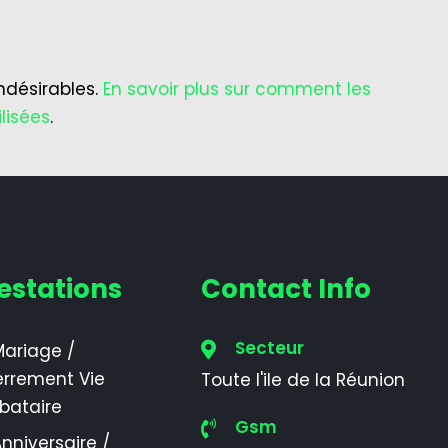
indésirables.
En savoir plus sur comment les
lisées
.
estations
Contact Info
Secteur
ariage /
errement Vie
Toute l'ile de la Réunion
ibataire
Gsm
nniversaire /