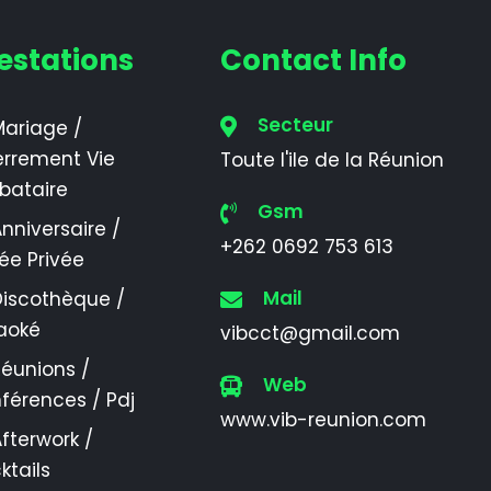
estations
Contact Info
Secteur
ariage /
errement Vie
Toute l'ile de la Réunion
ibataire
Gsm
nniversaire /
+262 0692 753 613
rée Privée
Mail
Discothèque /
aoké
vibcct@gmail.com
éunions /
Web
férences / Pdj
www.vib-reunion.com
fterwork /
ktails