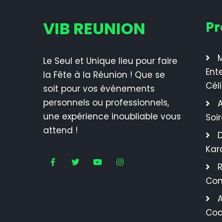
VIB REUNION
Pr
M
Le Seul et Unique lieu pour faire
Ent
la Fête à la Réunion ! Que se
Cél
soit pour vos événements
personnels ou professionnels,
A
une expérience inoubliable vous
Soi
attend !
Kar
R
Con
A
Coc