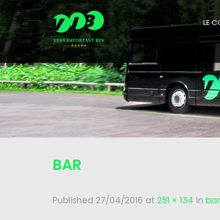
LE 
BAR
Published
27/04/2016
at
251 × 134
in
bar