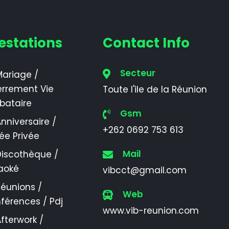
estations
Contact Info
Secteur
ariage /
errement Vie
Toute l'ile de la Réunion
ibataire
Gsm
nniversaire /
+262 0692 753 613
rée Privée
Mail
Discothèque /
aoké
vibcct@gmail.com
éunions /
Web
férences / Pdj
www.vib-reunion.com
fterwork /