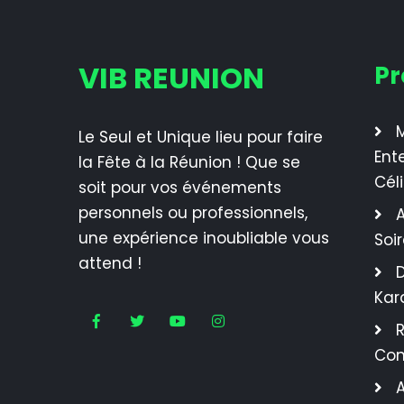
VIB REUNION
Pr
M
Le Seul et Unique lieu pour faire
Ent
la Fête à la Réunion ! Que se
Cél
soit pour vos événements
personnels ou professionnels,
A
une expérience inoubliable vous
Soi
attend !
Kar
R
Con
A