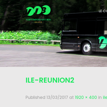
LE 
ILE-REUNION2
Published
13/03/2017
at
1920 × 400
in
i