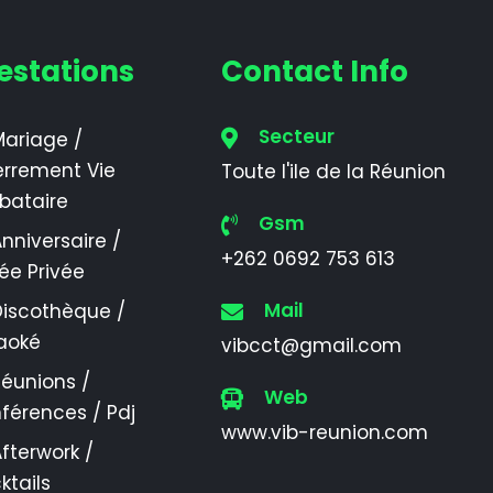
estations
Contact Info
Secteur
ariage /
errement Vie
Toute l'ile de la Réunion
ibataire
Gsm
nniversaire /
+262 0692 753 613
rée Privée
Mail
Discothèque /
aoké
vibcct@gmail.com
éunions /
Web
férences / Pdj
www.vib-reunion.com
fterwork /
ktails