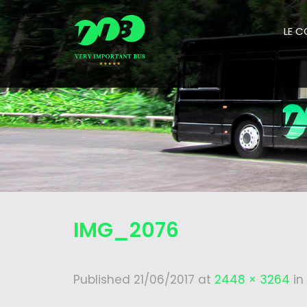
LE 
IMG_2076
Published
21/06/2017
at
2448 × 3264
in