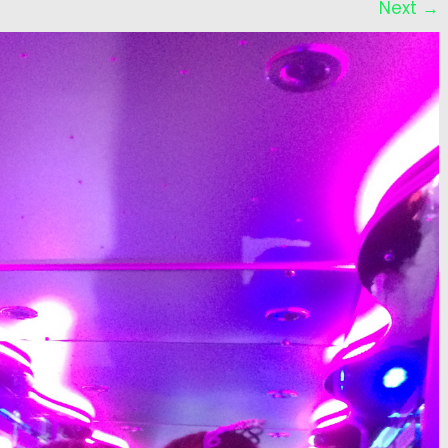
Next
→