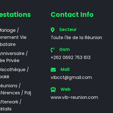
estations
Contact Info
Secteur
ariage /
errement Vie
Toute l'ile de la Réunion
ibataire
Gsm
nniversaire /
+262 0692 753 613
rée Privée
Mail
Discothèque /
aoké
vibcct@gmail.com
éunions /
Web
férences / Pdj
www.vib-reunion.com
fterwork /
ktails