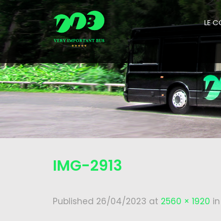
LE 
IMG-2913
Published
26/04/2023
at
2560 × 1920
i