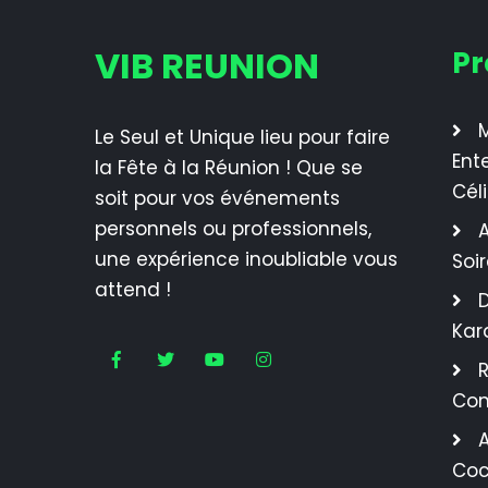
VIB REUNION
Pr
M
Le Seul et Unique lieu pour faire
Ent
la Fête à la Réunion ! Que se
Cél
soit pour vos événements
personnels ou professionnels,
A
une expérience inoubliable vous
Soi
attend !
Kar
R
Con
A
Coc