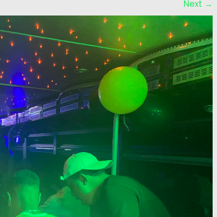
Next
→