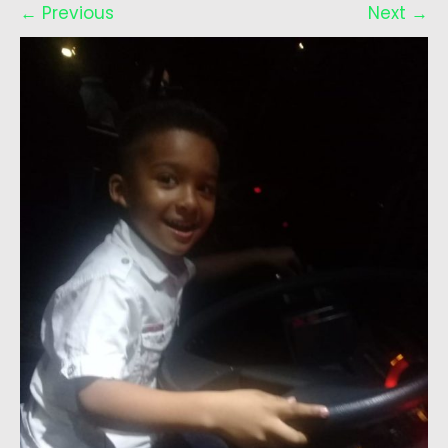
←
Previous
Next
→