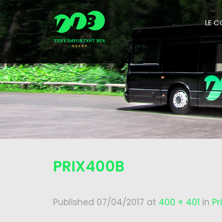
LE 
PRIX400B
Published
07/04/2017
at
400 × 401
in
Pr