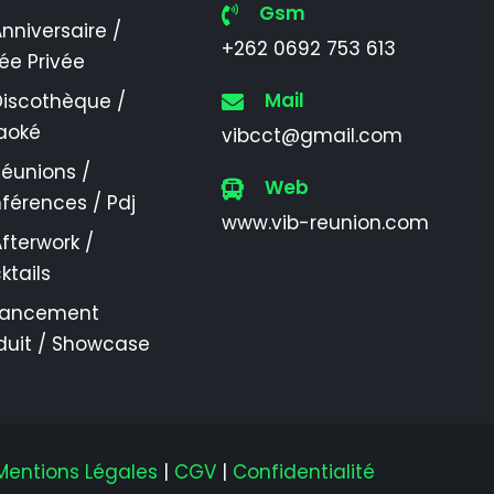
Gsm
nniversaire /
+262 0692 753 613
rée Privée
Mail
Discothèque /
aoké
vibcct@gmail.com
éunions /
Web
férences / Pdj
www.vib-reunion.com
fterwork /
ktails
Lancement
duit / Showcase
Mentions Légales
|
CGV
|
Confidentialité