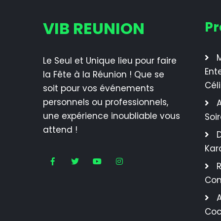
VIB REUNION
Pr
M
Le Seul et Unique lieu pour faire
Ent
la Fête à la Réunion ! Que se
Cél
soit pour vos événements
personnels ou professionnels,
A
une expérience inoubliable vous
Soi
attend !
Kar
R
Con
A
Coc