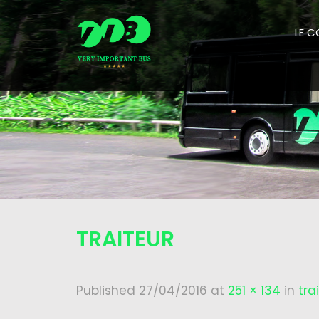
LE 
TRAITEUR
Published
27/04/2016
at
251 × 134
in
tra