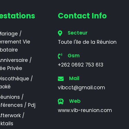
estations
Contact Info
Secteur
ariage /
errement Vie
Toute l'ile de la Réunion
ibataire
Gsm
nniversaire /
+262 0692 753 613
rée Privée
Mail
Discothèque /
aoké
vibcct@gmail.com
éunions /
Web
férences / Pdj
www.vib-reunion.com
fterwork /
ktails