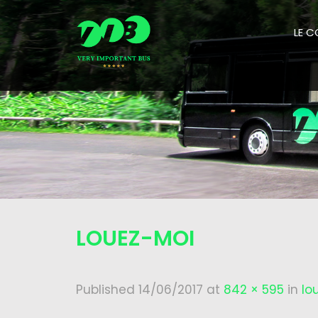
LE 
LOUEZ-MOI
Published
14/06/2017
at
842 × 595
in
lo